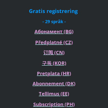
Gratis registrering
- 29 språk -
Абонамент
(BG)
Předplatné
(CZ)
订阅
(CN)
구독
(KOR)
Pretplata
(HR)
Abonnement (DK)
Tellimus
(EE)
Subscription (PH)