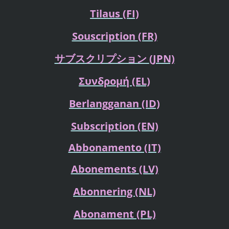
Tilaus
(FI)
Souscription
(FR)
サブスクリプション
(JPN)
Συνδρομή
(EL)
Berlangganan
(ID)
Subscription (EN)
Abbonamento (IT)
Abonements
(LV)
Abonnering
(NL)
Abonament (PL)