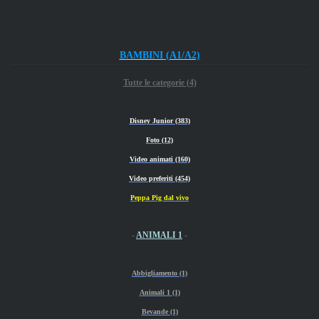
BAMBINI (A1/A2)
Tutte le categorie (4)
Disney Junior (383)
Foto (12)
Video animati (160)
Video preferiti (454)
Peppa Pig dal vivo
-
ANIMALI 1
-
Abbigliamento (1)
Animali 1 (1)
Bevande (1)