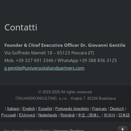
Contatti
Founder & Chief Executive Officer Dr. Giovanni Gentile
Via Goffredo Mameli 18 – 65123 Pescara (IT)
Mob. +39 327 691 3346 / WhatsApp +39 388 836 3125
g.gentil
e@univer
soitalia
ndpartne
rs.com
© 2015-2025 All rights reserved.
ITALIANSKONSULTING, s.r.o. - Krajná 7, 82104 Bratislava
|
Italiano
|
English
|
Español
|
Português brasileiro
|
Français
|
Deutsch
|
Русский
|
Ελληνικά
|
Nederlands
|
Română
|
中文（简体）
|
한국어
|
日本語