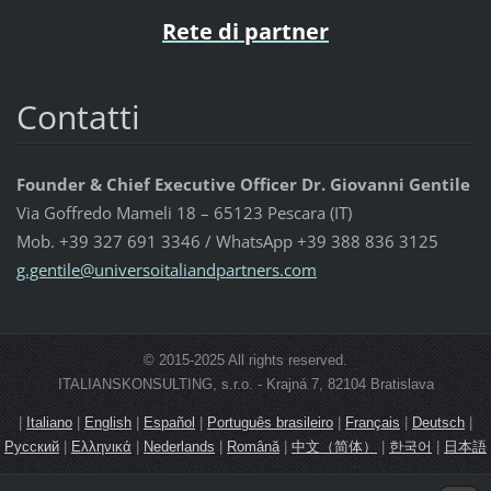
Rete di partner
Contatti
Founder & Chief Executive Officer Dr. Giovanni Gentile
Via Goffredo Mameli 18 – 65123 Pescara (IT)
Mob. +39 327 691 3346 / WhatsApp +39 388 836 3125
g.gentil
e@univer
soitalia
ndpartne
rs.com
© 2015-2025 All rights reserved.
ITALIANSKONSULTING, s.r.o. - Krajná 7, 82104 Bratislava
|
Italiano
|
English
|
Español
|
Português brasileiro
|
Français
|
Deutsch
|
Русский
|
Ελληνικά
|
Nederlands
|
Română
|
中文（简体）
|
한국어
|
日本語