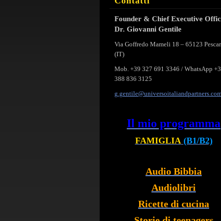
Contatti
Founder & Chief Executive Offi
Dr. Giovanni Gentile
Via Goffredo Mameli 18 – 65123 Pesca
(IT)
Mob. +39 327 691 3346 / WhatsApp +
388 836 3125
g.gentil
e@univer
soitalia
ndpartne
rs.co
Il mio programma
FAMIGLIA
(B1/B2)
Audio Bibbia
Audiolibri
Ricette di cucina
Storie di teenagers