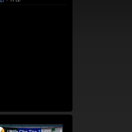
B2)
>
TV La7