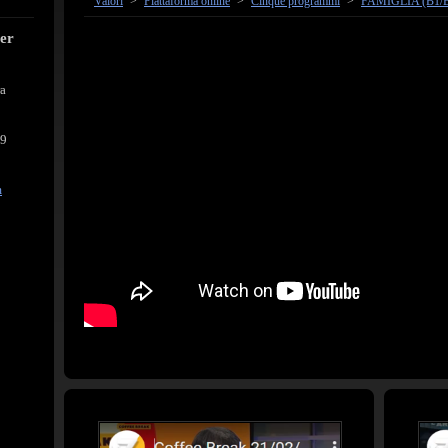
Valori
>
Piattaforma online
>
Cinque programmi
>
FAMIGLIA (B1/
cer
ra
39
m