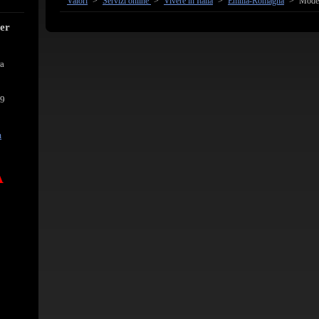
Valori
>
Servizi online
>
Vivere in Italia
>
Emilia-Romagna
>
Mode
cer
ra
39
m
A