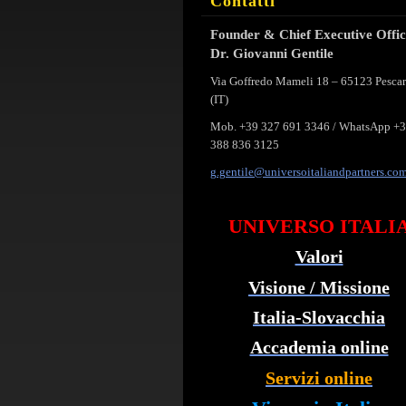
Contatti
Founder & Chief Executive Offi
Dr. Giovanni Gentile
Via Goffredo Mameli 18 – 65123 Pesca
(IT)
Mob. +39 327 691 3346 / WhatsApp +
388 836 3125
g.gentil
e@univer
soitalia
ndpartne
rs.co
UNIVERSO ITALI
Valori
Visione / Missione
Italia-Slovacchia
Accademia online
Servizi online