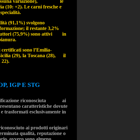
 (43: nessuna variazione), le
ia (10: +2). Le carni fresche e
specialità.
talità (91,1%) svolgono
sformazione; il restante 3,2%
roduttori (75,9%) sono attivi in
pianura.
certificati sono l’Emilia-
icilia (29), la Toscana (28), il
 22).
P, IGP E STG
rtificazione riconosciuta
ai
presentano caratteristiche dovute
 e trasformati esclusivamente in
riconosciuto ai prodotti originari
erminata qualità, reputazione o
itorio, ovvero sono almeno