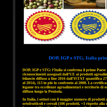
DOP, IGP e STG, Italia pri
DOP, IGP e STG: l’Italia si conferma il primo 
riconoscimenti assegnati dall’UE ai prodotti agr
bilancio diffuso a fine 2016 dall’ISTAT quantifica 278 
al 2014), 113 in più in confronto al 2008. La certifica
legame tra eccellenze agroalimentari e territorio di
diffuso lungo la Penisola.
In Italia, i settori con il maggior numero di prodotti a
ortofrutticoli e cereali (106 prodotti, +3 rispetto 