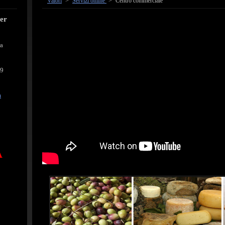
Valori
>
Servizi online
>
Centro commerciale
cer
ra
39
m
A