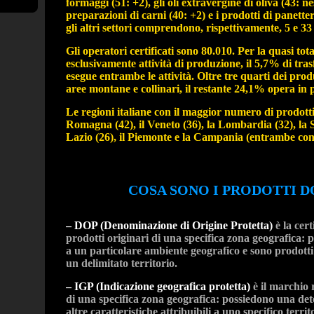
formaggi (51: +2), gli oli extravergine di oliva
preparazioni di carni (40: +2) e i prodotti di panetter
gli altri settori comprendono, rispettivamente, 5 e 33 
Gli operatori certificati sono 80.010. Per la quasi to
esclusivamente attività di produzione, il 5,7% di tra
esegue entrambe le attività. Oltre tre quarti dei p
aree montane e collinari, il restante 24,1% opera in 
Le regioni italiane con il maggior numero di prodotti 
Romagna (42), il Veneto (36), la Lombardia (32), la S
Lazio (26), il Piemonte e la Campania (entrambe con
COSA SONO I PRODOTTI DO
– DOP (Denominazione di Origine Protetta)
è la ce
prodotti originari di una specifica zona geografica: 
a un particolare ambiente geografico e sono prodotti
un delimitato territorio.
– IGP (Indicazione geografica protetta)
è il marchio 
di una specifica zona geografica: possiedono una det
altre caratteristiche attribuibili a uno specifico terr