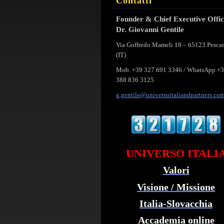
Contatti
Founder & Chief Executive Offi
Dr. Giovanni Gentile
Via Goffredo Mameli 18 – 65123 Pesca
(IT)
Mob. +39 327 691 3346 / WhatsApp +
388 836 3125
g.gentil
e@univer
soitalia
ndpartne
rs.co
UNIVERSO ITALI
Valori
Visione / Missione
Italia-Slovacchia
Accademia online