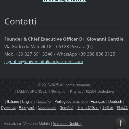
Contatti
Founder & Chief Executive Officer Dr. Giovanni Gentile
Via Goffredo Mameli 18 – 65123 Pescara (IT)
Mob. +39 327 691 3346 / WhatsApp +39 388 836 3125
g.gentil
e@univer
soitalia
ndpartne
rs.com
© 2015-2025 All rights reserved.
ITALIANSKONSULTING, s.r.o. - Krajná 7, 82104 Bratislava
|
Italiano
|
English
|
Español
|
Português brasileiro
|
Français
|
Deutsch
|
Русский
|
Ελληνικά
|
Nederlands
|
Română
|
中文（简体）
|
한국어
|
日本語
Visualizza:
Versione Mobile
|
Versione Desktop