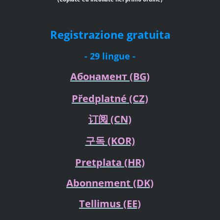
Registrazione gratuita
- 29 lingue -
Абонамент
(BG)
Předplatné
(CZ)
订阅
(CN)
구독
(KOR)
Pretplata
(HR)
Abonnement (DK)
Tellimus
(EE)