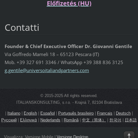
Előfizetés (HU)
Contatti
Founder & Chief Executive Officer Dr. Giovanni Gentile
Via Goffredo Mameli 18 – 65123 Pescara (IT)
Mob. +39 327 691 3346 / WhatsApp +39 388 836 3125
g.gentil
e@univer
soitalia
ndpartne
rs.com
© 2015-2025 All rights reserved.
ITALIANSKONSULTING, s.r.o. - Krajná 7, 82104 Bratislava
|
Italiano
|
English
|
Español
|
Português brasileiro
|
Français
|
Deutsch
|
Русский
|
Ελληνικά
|
Nederlands
|
Română
|
中文（简体）
|
한국어
|
日本語
Visualizza:
Versione Mobile
|
Versione Desktop