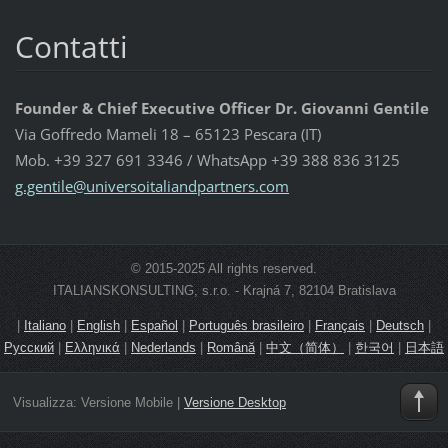
Contatti
Founder & Chief Executive Officer Dr. Giovanni Gentile
Via Goffredo Mameli 18 – 65123 Pescara (IT)
Mob. +39 327 691 3346 / WhatsApp +39 388 836 3125
g.gentil
e@univer
soitalia
ndpartne
rs.com
© 2015-2025 All rights reserved.
ITALIANSKONSULTING, s.r.o. - Krajná 7, 82104 Bratislava
|
Italiano
|
English
|
Español
|
Português brasileiro
|
Français
|
Deutsch
|
Русский
|
Ελληνικά
|
Nederlands
|
Română
|
中文（简体）
|
한국어
|
日本語
Visualizza:
Versione Mobile
|
Versione Desktop