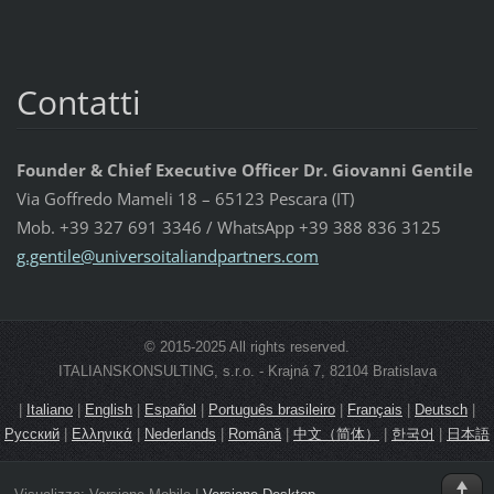
Contatti
Founder & Chief Executive Officer Dr. Giovanni Gentile
Via Goffredo Mameli 18 – 65123 Pescara (IT)
Mob. +39 327 691 3346 / WhatsApp +39 388 836 3125
g.gentil
e@univer
soitalia
ndpartne
rs.com
© 2015-2025 All rights reserved.
ITALIANSKONSULTING, s.r.o. - Krajná 7, 82104 Bratislava
|
Italiano
|
English
|
Español
|
Português brasileiro
|
Français
|
Deutsch
|
Русский
|
Ελληνικά
|
Nederlands
|
Română
|
中文（简体）
|
한국어
|
日本語