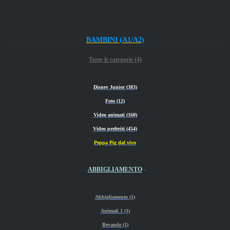
BAMBINI (A1/A2)
Tutte le categorie (4)
Disney Junior (383)
Foto (12)
Video animati (160)
Video preferiti (454)
Peppa Pig dal vivo
-
ABBIGLIAMENTO
-
Abbigliamento (1)
Animali 1 (1)
Bevande (1)