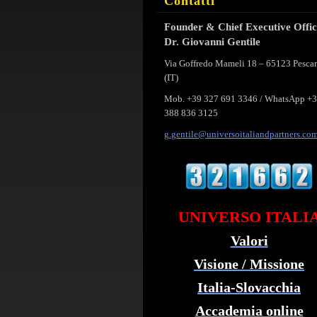
Contatti
Founder & Chief Executive Offi
Dr. Giovanni Gentile
Via Goffredo Mameli 18 – 65123 Pesca
(IT)
Mob. +39 327 691 3346 / WhatsApp +
388 836 3125
g.gentil
e@univer
soitalia
ndpartne
rs.co
UNIVERSO ITALI
Valori
Visione / Missione
Italia-Slovacchia
Accademia online