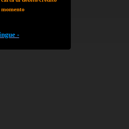
si momento
ingue -