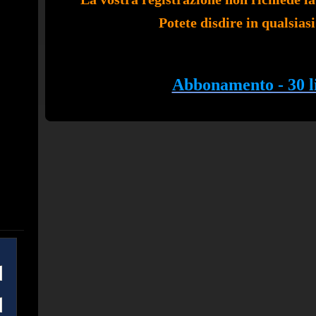
Potete disdire in qualsia
Abbonamento - 30 l