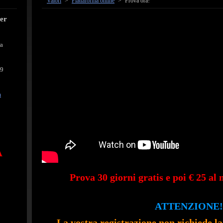
Valori
>
Piattaforma online
>
Prova ora!
cer
ra
39
m
A
Prova 30 giorni gratis e poi €
25 al
ATTENZIONE!
La vostra registrazione non richiede la