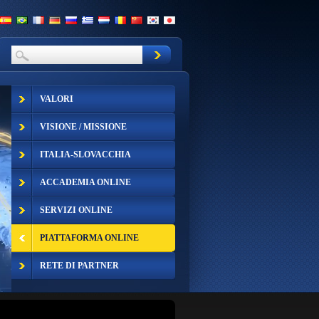
VALORI
VISIONE / MISSIONE
ITALIA-SLOVACCHIA
ACCADEMIA ONLINE
SERVIZI ONLINE
PIATTAFORMA ONLINE
RETE DI PARTNER