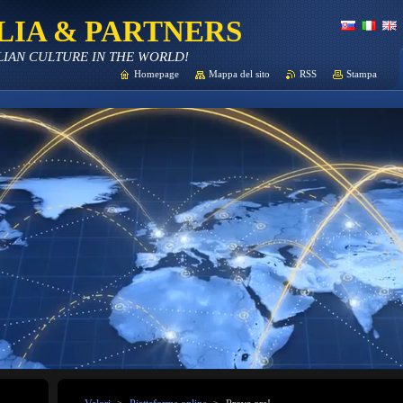
LIA & PARTNERS
LIAN CULTURE IN THE WORLD!
Homepage
Mappa del sito
RSS
Stampa