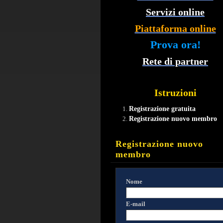
Servizi online
Piattaforma online
Prova ora!
Rete di partner
Istruzioni
Registrazione gratuita
Registrazione nuovo membro
Registrazione nuovo
membro
Nome
E-mail