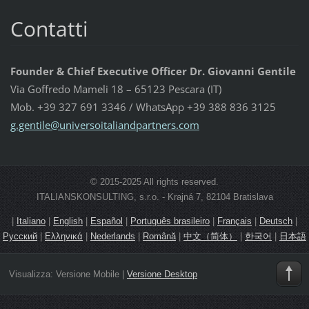
Contatti
Founder & Chief Executive Officer Dr. Giovanni Gentile
Via Goffredo Mameli 18 – 65123 Pescara (IT)
Mob. +39 327 691 3346 / WhatsApp +39 388 836 3125
g.gentil
e@univer
soitalia
ndpartne
rs.com
© 2015-2025 All rights reserved.
ITALIANSKONSULTING, s.r.o. - Krajná 7, 82104 Bratislava
|
Italiano
|
English
|
Español
|
Português brasileiro
|
Français
|
Deutsch
|
Русский
|
Ελληνικά
|
Nederlands
|
Română
|
中文（简体）
|
한국어
|
日本語
Visualizza:
Versione Mobile
|
Versione Desktop