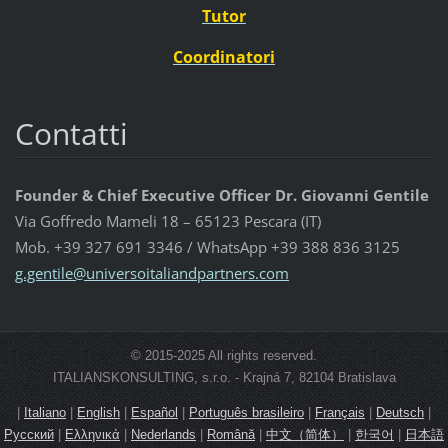
Tutor
Coordinatori
Contatti
Founder & Chief Executive Officer Dr. Giovanni Gentile
Via Goffredo Mameli 18 – 65123 Pescara (IT)
Mob. +39 327 691 3346 / WhatsApp +39 388 836 3125
g.gentil
e@univer
soitalia
ndpartne
rs.com
© 2015-2025 All rights reserved.
ITALIANSKONSULTING, s.r.o. - Krajná 7, 82104 Bratislava
|
Italiano
|
English
|
Español
|
Português brasileiro
|
Français
|
Deutsch
|
Русский
|
Ελληνικά
|
Nederlands
|
Română
|
中文（简体）
|
한국어
|
日本語