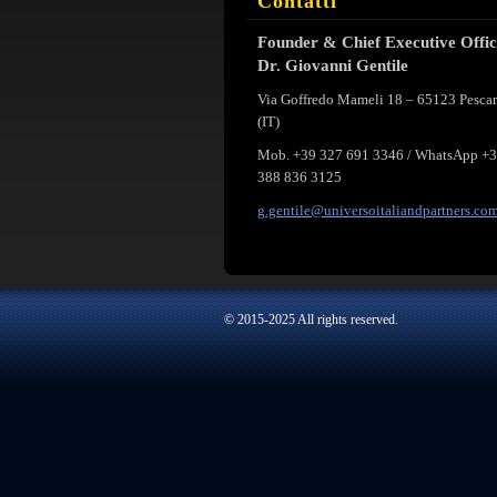
Contatti
Founder & Chief Executive Offi
Dr. Giovanni Gentile
Via Goffredo Mameli 18 – 65123 Pesca
(IT)
Mob. +39 327 691 3346 / WhatsApp +
388 836 3125
g.gentil
e@univer
soitalia
ndpartne
rs.co
© 2015-2025 All rights reserved.