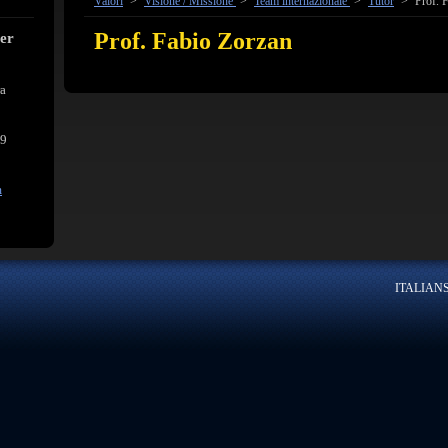
Valori
>
Visione / Missione
>
Team internazionale
>
Tutor
>
Prof. 
Prof. Fabio Zorzan
cer
ra
39
m
ITALIANSK