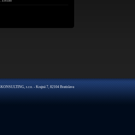
F. Zorzan
ONSULTING, s.r.o. - Krajná 7, 82104 Bratislava