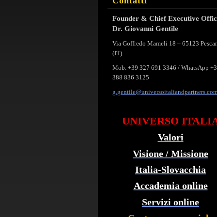
Contatti
Founder & Chief Executive Offi
Dr. Giovanni Gentile
Via Goffredo Mameli 18 – 65123 Pesca
(IT)
Mob. +39 327 691 3346 / WhatsApp +
388 836 3125
g.gentil
e@univer
soitalia
ndpartne
rs.co
UNIVERSO ITALI
Valori
Visione / Missione
Italia-Slovacchia
Accademia online
Servizi online