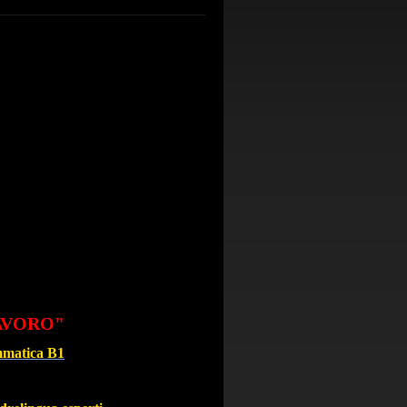
LAVORO"
mmatica B1