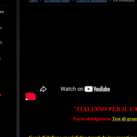
Valori
>
Accademia online
>
Centro di formazione
>
Per economisti
cer
ra
39
m
A
"ITALIANO PER IL 
Parte obbligatoria
Test di gra