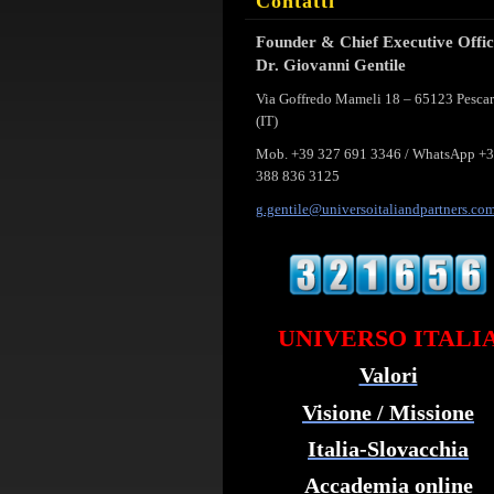
Contatti
Founder & Chief Executive Offi
Dr. Giovanni Gentile
Via Goffredo Mameli 18 – 65123 Pesca
(IT)
Mob. +39 327 691 3346 / WhatsApp +
388 836 3125
g.gentil
e@univer
soitalia
ndpartne
rs.co
UNIVERSO ITALI
Valori
Visione / Missione
Italia-Slovacchia
Accademia online