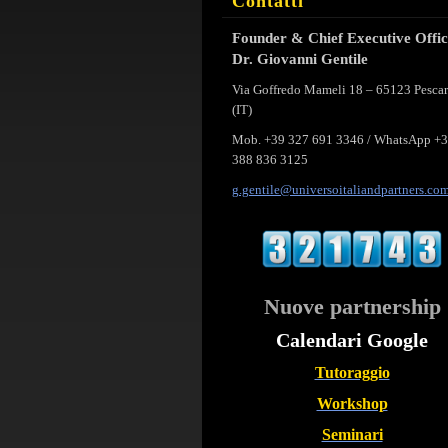
Contatti
Founder & Chief Executive Offi
Dr. Giovanni Gentile
Via Goffredo Mameli 18 – 65123 Pesca
(IT)
Mob. +39 327 691 3346 / WhatsApp +
388 836 3125
g.gentil
e@univer
soitalia
ndpartne
rs.co
Nuove partnership
Calendari Google
Tutoraggio
Workshop
Seminari