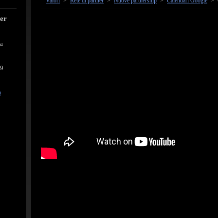
Valori
>
Rete di partner
>
Nuove partnership
>
Calendari Google
>
cer
ra
39
m