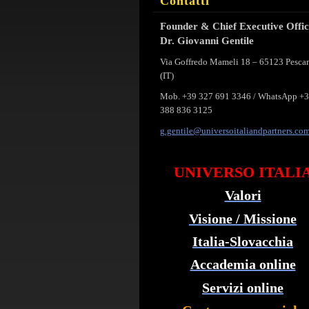
Contatti
Founder & Chief Executive Offi
Dr. Giovanni Gentile
Via Goffredo Mameli 18 – 65123 Pesca
(IT)
Mob. +39 327 691 3346 / WhatsApp +
388 836 3125
g.gentil
e@univer
soitalia
ndpartne
rs.co
UNIVERSO ITALI
Valori
Visione / Missione
Italia-Slovacchia
Accademia online
Servizi online