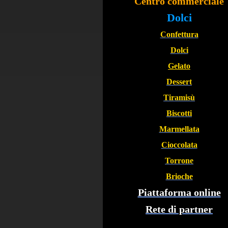
Centro commerciale
Dolci
Confettura
Dolci
Gelato
Dessert
Tiramisù
Biscotti
Marmellata
Cioccolata
Torrone
Brioche
Piattaforma online
Rete di partner