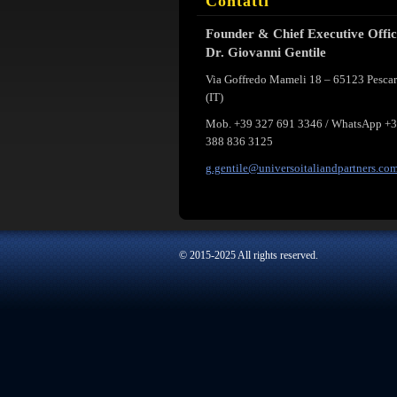
Contatti
Founder & Chief Executive Offi
Dr. Giovanni Gentile
Via Goffredo Mameli 18 – 65123 Pesca
(IT)
Mob. +39 327 691 3346 / WhatsApp +
388 836 3125
g.gentil
e@univer
soitalia
ndpartne
rs.co
© 2015-2025 All rights reserved.