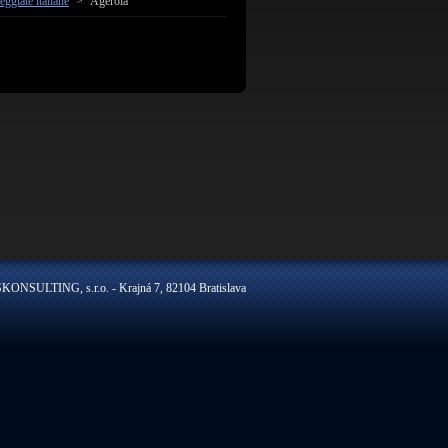
eggiate italiane
>
Agerola
ONSULTING, s.r.o. - Krajná 7, 82104 Bratislava