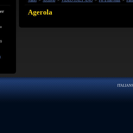
Valori
>
Archivio
>
VIDEO ITALY ÁNO
>
Per il mio relax
>
Pass
Agerola
cer
ra
39
m
ITALIANSK