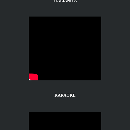
ITALIANIT
À
KARAOKE