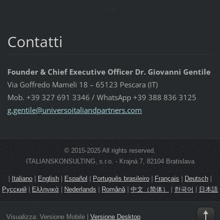
Contatti
Founder & Chief Executive Officer Dr. Giovanni Gentile
Via Goffredo Mameli 18 – 65123 Pescara (IT)
Mob. +39 327 691 3346 / WhatsApp +39 388 836 3125
g.gentil
e@univer
soitalia
ndpartne
rs.com
© 2015-2025 All rights reserved.
ITALIANSKONSULTING, s.r.o. - Krajná 7, 82104 Bratislava
|
Italiano
|
English
|
Español
|
Português brasileiro
|
Français
|
Deutsch
|
Русский
|
Ελληνικά
|
Nederlands
|
Română
|
中文（简体）
|
한국어
|
日本語
Visualizza:
Versione Mobile
|
Versione Desktop