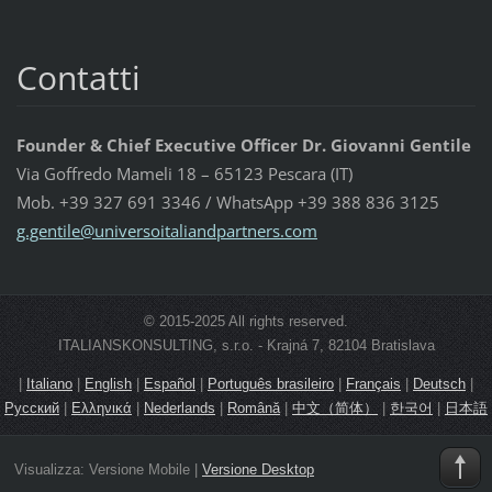
Contatti
Founder & Chief Executive Officer Dr. Giovanni Gentile
Via Goffredo Mameli 18 – 65123 Pescara (IT)
Mob. +39 327 691 3346 / WhatsApp +39 388 836 3125
g.gentil
e@univer
soitalia
ndpartne
rs.com
© 2015-2025 All rights reserved.
ITALIANSKONSULTING, s.r.o. - Krajná 7, 82104 Bratislava
|
Italiano
|
English
|
Español
|
Português brasileiro
|
Français
|
Deutsch
|
Русский
|
Ελληνικά
|
Nederlands
|
Română
|
中文（简体）
|
한국어
|
日本語
Visualizza:
Versione Mobile
|
Versione Desktop