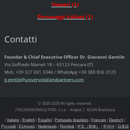
Numeri (1)
Personaggi italiani (1)
Contatti
Founder & Chief Executive Officer Dr. Giovanni Gentile
Via Goffredo Mameli 18 – 65123 Pescara (IT)
Mob. +39 327 691 3346 / WhatsApp +39 388 836 3125
g.gentil
e@univer
soitalia
ndpartne
rs.com
© 2015-2025 All rights reserved.
ITALIANSKONSULTING, s.r.o. - Krajná 7, 82104 Bratislava
|
Italiano
|
English
|
Español
|
Português brasileiro
|
Français
|
Deutsch
|
Русский
|
Ελληνικά
|
Nederlands
|
Română
|
中文（简体）
|
한국어
|
日本語