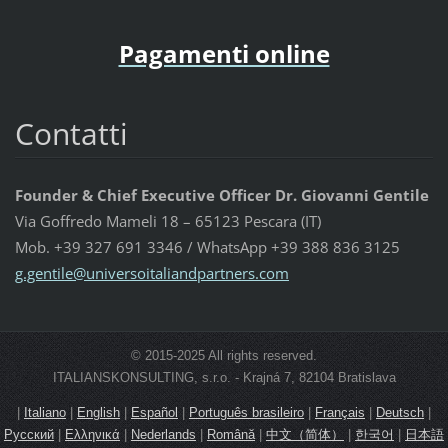
Pagamenti online
Contatti
Founder & Chief Executive Officer Dr. Giovanni Gentile
Via Goffredo Mameli 18 – 65123 Pescara (IT)
Mob. +39 327 691 3346 / WhatsApp +39 388 836 3125
g.gentil
e@univer
soitalia
ndpartne
rs.com
© 2015-2025 All rights reserved.
ITALIANSKONSULTING, s.r.o. - Krajná 7, 82104 Bratislava
|
Italiano
|
English
|
Español
|
Português brasileiro
|
Français
|
Deutsch
|
Русский
|
Ελληνικά
|
Nederlands
|
Română
|
中文（简体）
|
한국어
|
日本語