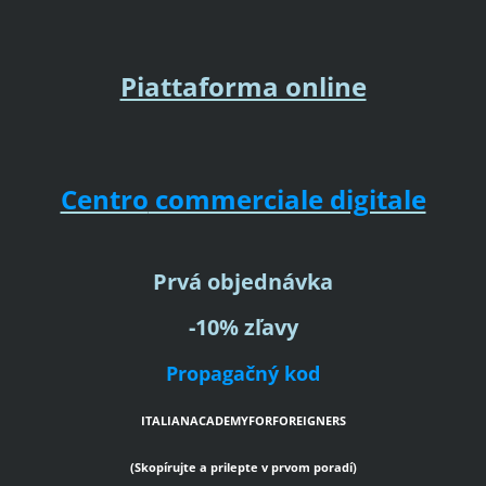
Piattaforma online
Centro
commerciale digitale
Prvá objednávka
-10% zľavy
Propagačný kod
ITALIANACADEMYFORFOREIGNERS
(Skopírujte a prilepte v prvom poradí)