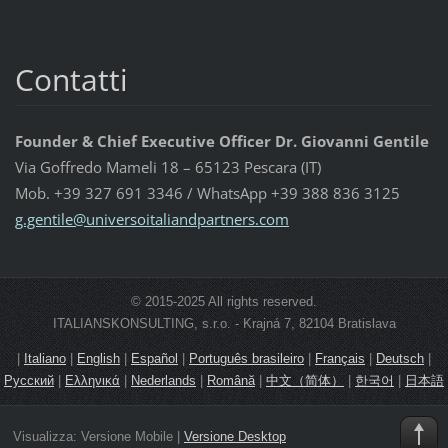
Contatti
Founder & Chief Executive Officer Dr. Giovanni Gentile
Via Goffredo Mameli 18 – 65123 Pescara (IT)
Mob. +39 327 691 3346 / WhatsApp +39 388 836 3125
g.gentil
e@univer
soitalia
ndpartne
rs.com
© 2015-2025 All rights reserved.
ITALIANSKONSULTING, s.r.o. - Krajná 7, 82104 Bratislava
|
Italiano
|
English
|
Español
|
Português brasileiro
|
Français
|
Deutsch
|
Русский
|
Ελληνικά
|
Nederlands
|
Română
|
中文（简体）
|
한국어
|
日本語
Visualizza:
Versione Mobile
|
Versione Desktop