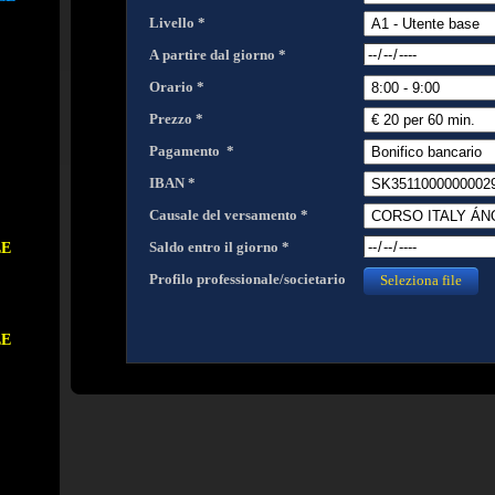
Livello *
A partire dal giorno *
Orario *
Prezzo *
Pagamento *
IBAN *
Causale del versamento *
LE
Saldo entro il giorno *
Profilo professionale/societario
Seleziona file
LE