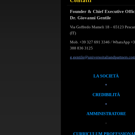
Contatti
Founder & Chief Executive Offi
Dr. Giovanni Gentile
Via Goffredo Mameli 18 – 65123 Pesca
(IT)
Mob. +39 327 691 3346 / WhatsApp +
388 836 3125
g.gentil
e@univer
soitalia
ndpartne
rs.co
LA SOCIETÀ
CREDIBILITÀ
AMMINISTRATORE
CURRICULUM PROFESSIONA