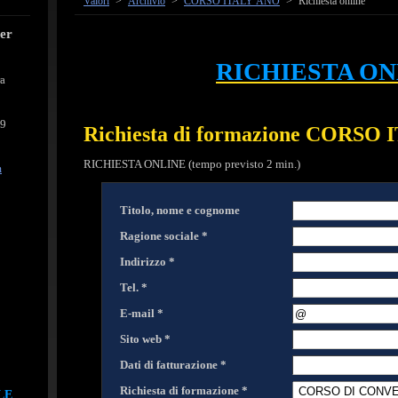
Valori
>
Archivio
>
CORSO ITALY ÁNO
>
Richiesta online
cer
RICHIESTA ON
ra
39
Richiesta di formazione CORSO
RICHIESTA ONLINE (tempo previsto 2 min.)
m
Titolo, nome e cognome
Ragione sociale *
Indirizzo *
Tel. *
E-mail *
Sito web *
Dati di fatturazione *
Richiesta di formazione *
LE