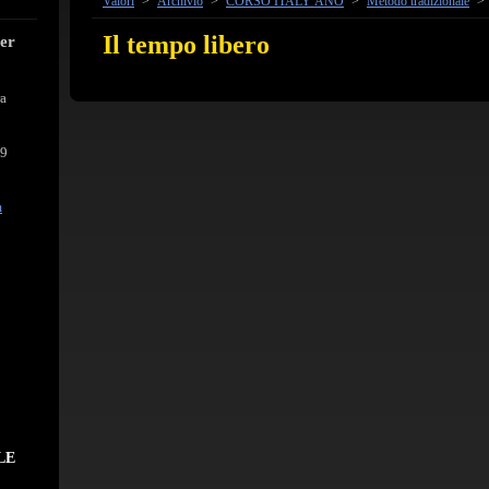
Valori
>
Archivio
>
CORSO ITALY ÁNO
>
Metodo tradizionale
>
Il tempo libero
cer
ra
39
m
LE