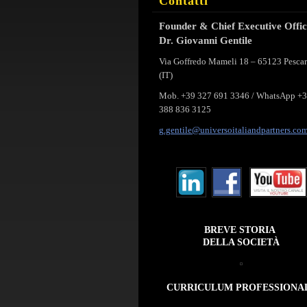
Contatti
Founder & Chief Executive Offi
Dr. Giovanni Gentile
Via Goffredo Mameli 18 – 65123 Pesca
(IT)
Mob. +39 327 691 3346 / WhatsApp +
388 836 3125
g.gentil
e@univer
soitalia
ndpartne
rs.co
BREVE STORIA
DELLA SOCIETÀ
CURRICULUM PROFESSIONA