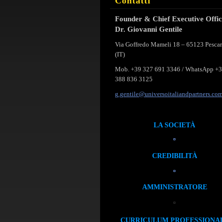
Contatti
Founder & Chief Executive Offi
Dr. Giovanni Gentile
Via Goffredo Mameli 18 – 65123 Pesca
(IT)
Mob. +39 327 691 3346 / WhatsApp +
388 836 3125
g.gentil
e@univer
soitalia
ndpartne
rs.co
LA SOCIETÀ
CREDIBILITÀ
AMMINISTRATORE
CURRICULUM PROFESSIONA