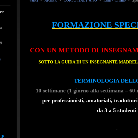
Valori
>
Archivio
>
CORSO ITALY ÁNO
>
Italia + turismo
>
Spo
cer
FORMAZIONE
SPEC
ra
39
CON UN METODO DI INSEGNA
m
SOTTO LA GUIDA DI UN INSEGNANTE
MADRELI
TERMINOLOGIA DELL
10
settimane
(
1 giorno
alla settimana
–
60 
per professionisti, amatoriali, traduttor
da 3 a 5 studenti
LE