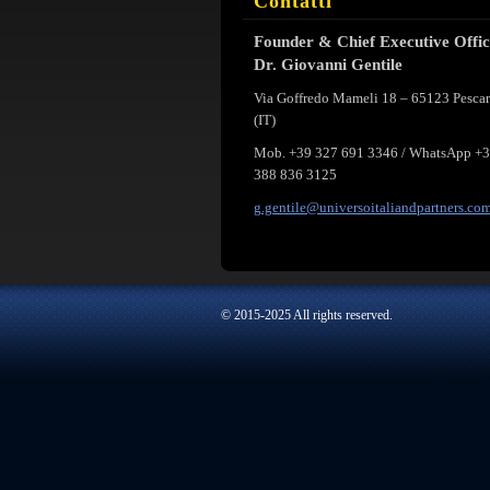
Contatti
Founder & Chief Executive Offi
Dr. Giovanni Gentile
Via Goffredo Mameli 18 – 65123 Pesca
(IT)
Mob. +39 327 691 3346 / WhatsApp +
388 836 3125
g.gentil
e@univer
soitalia
ndpartne
rs.co
© 2015-2025 All rights reserved.