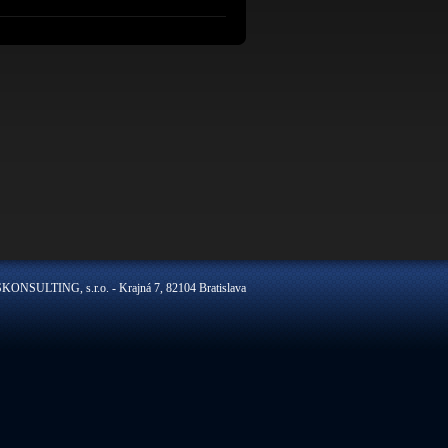
ONSULTING, s.r.o. - Krajná 7, 82104 Bratislava