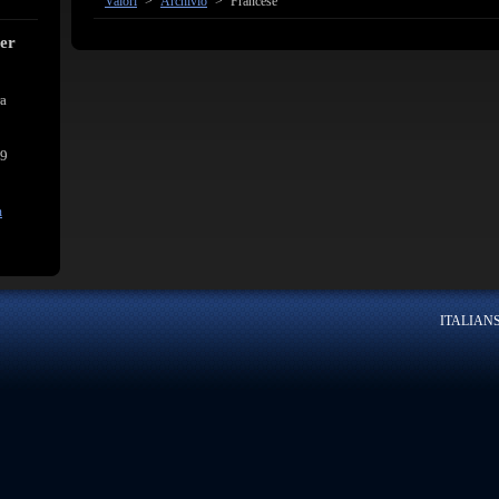
Valori
>
Archivio
>
Francese
cer
ra
39
m
ITALIANSK