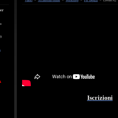
Valori
>
Accademia online
>
Workshop
>
Per ragazzi
>
Livello A2
cer
ra
39
m
A
Iscrizioni