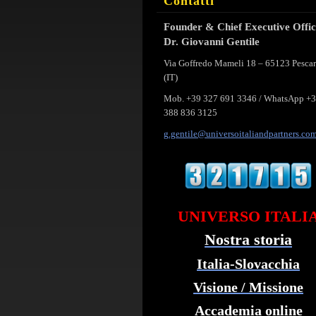
Contatti
Founder & Chief Executive Offi
Dr. Giovanni Gentile
Via Goffredo Mameli 18 – 65123 Pesca
(IT)
Mob. +39 327 691 3346 / WhatsApp +
388 836 3125
g.gentil
e@univer
soitalia
ndpartne
rs.co
UNIVERSO ITALI
Nostra storia
Italia-Slovacchia
Visione / Missione
Accademia online