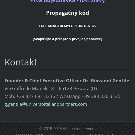
Propagačný kód
ITALIANACADEMYFORFOREIGNERS
(Skopírujte a prilepte v prvej objednavke)
Kontakt
Founder & Chief Executive Officer Dr. Giovanni Gentile
Via Goffredo Mameli 18 – 65123 Pescara (IT)
Mob. +39 327 691 3346 / WhatsApp +39 388 836 3125
g.gentil
e@univer
soitalia
ndpartne
rs.com
© 2015-2025 All rights reserved.