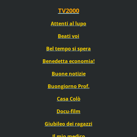
TV2000
Attenti al lupo
Beati voi
Bel tempo si spera
Benedetta economia!
Buone notizie
Buongiorno Prof.
Casa Colò
Docu-film
Giubileo dei ragazzi
Il mio medico