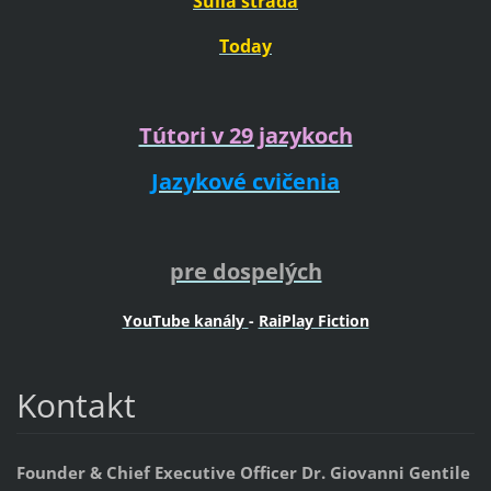
Sulla strada
Today
Tútori v 29 jazykoch
Jazykové cvičenia
pre dospelých
YouTube kanály
-
RaiPlay Fiction
Kontakt
Founder & Chief Executive Officer Dr. Giovanni Gentile