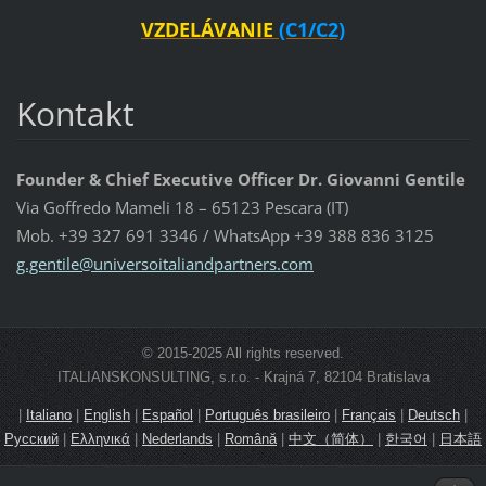
VZDELÁVANIE
(C1/C2)
Kontakt
Founder & Chief Executive Officer Dr. Giovanni Gentile
Via Goffredo Mameli 18 – 65123 Pescara (IT)
Mob. +39 327 691 3346 / WhatsApp +39 388 836 3125
g.gentil
e@univer
soitalia
ndpartne
rs.com
© 2015-2025 All rights reserved.
ITALIANSKONSULTING, s.r.o. - Krajná 7, 82104 Bratislava
|
Italiano
|
English
|
Español
|
Português brasileiro
|
Français
|
Deutsch
|
Русский
|
Ελληνικά
|
Nederlands
|
Română
|
中文（简体）
|
한국어
|
日本語