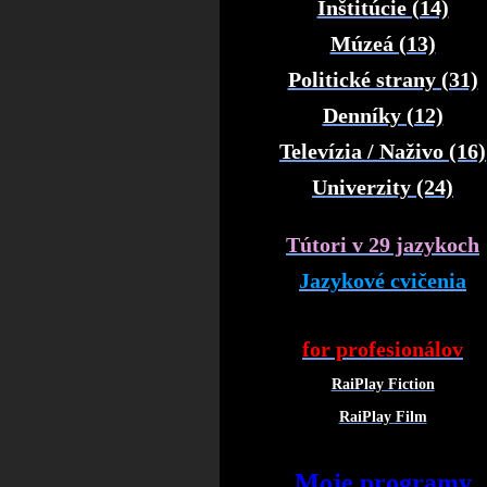
Inštitúcie (14)
Múzeá (13)
Politické strany (31)
Denníky (12)
Televízia / Naživo (16)
Univerzity (24)
Tútori v 29 jazykoch
Jazykové cvičenia
for profesionálov
RaiPlay Fiction
RaiPlay Film
Moje programy