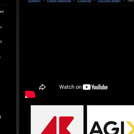
Hodnoty
>
Online platforma
>
S tútorom
>
YouTube kanály
>
Tlač
cer
ra
39
m
)