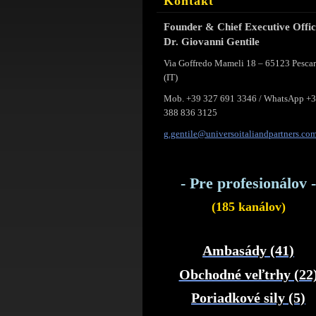
Kontakt
Founder & Chief Executive Offi
Dr. Giovanni Gentile
Via Goffredo Mameli 18 – 65123 Pesca
(IT)
Mob. +39 327 691 3346 / WhatsApp +
388 836 3125
g.gentil
e@univer
soitalia
ndpartne
rs.co
- Pre profesionálov -
(185 kanálov)
Ambasády (41)
Obchodné veľtrhy (22
Poriadkové sily (5)