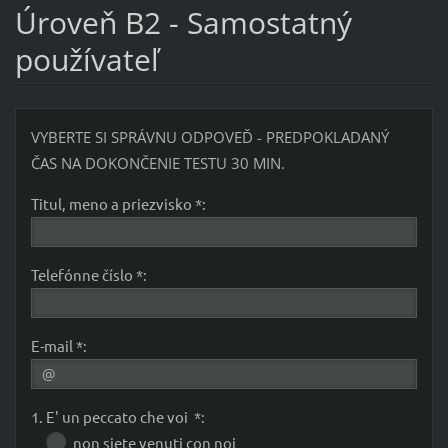
Úroveň B2 - Samostatný
používateľ
VYBERTE SI SPRÁVNU ODPOVEĎ - PREDPOKLADANÝ
ČAS NA DOKONČENIE TESTU 30 MIN.
Titul, meno a priezvisko *:
Telefónne číslo *:
E-mail *:
1. E' un peccato che voi *:
non siete venuti con noi