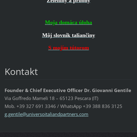
Zeleniny a prílohy
Moja domáca úloha
Môj slovník taliančiny
S mojím tútorom
Kontakt
Founder & Chief Executive Officer Dr. Giovanni Gentile
Via Goffredo Mameli 18 – 65123 Pescara (IT)
Mob. +39 327 691 3346 / WhatsApp +39 388 836 3125
g.gentil
e@univer
soitalia
ndpartne
rs.com