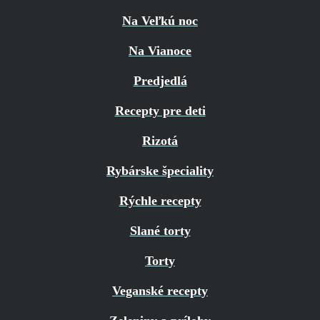
Na Veľkú noc
Na Vianoce
Predjedlá
Recepty pre deti
Rizotá
Rybárske špeciality
Rýchle recepty
Slané torty
Torty
Veganské recepty