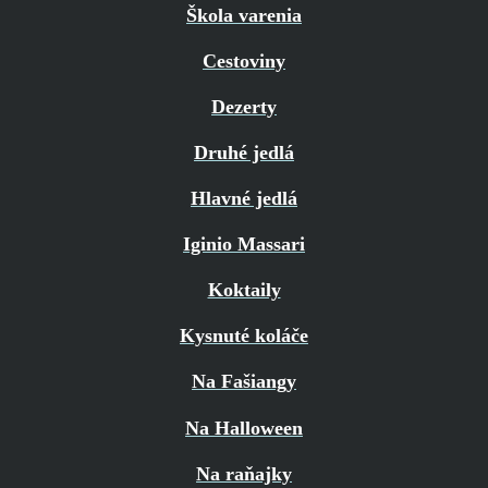
Škola varenia
Cestoviny
Dezerty
Druhé jedlá
Hlavné jedlá
Iginio Massari
Koktaily
Kysnuté koláče
Na Fašiangy
Na Halloween
Na raňajky