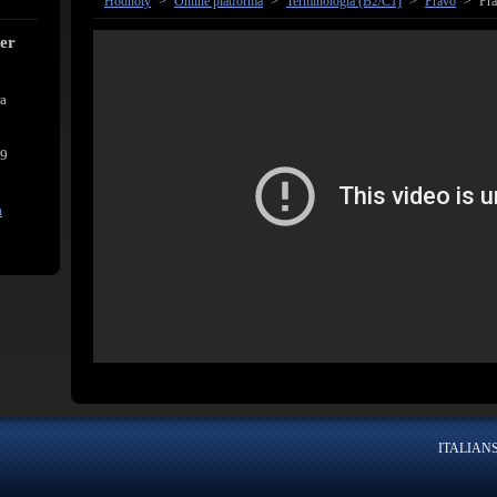
Hodnoty
>
Online platforma
>
Terminológia (B2/C1)
>
Právo
>
Pra
cer
ra
39
m
ITALIANSK