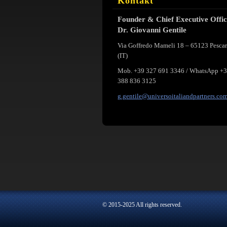
Kontakt
Founder & Chief Executive Offi
Dr. Giovanni Gentile
Via Goffredo Mameli 18 – 65123 Pesca
(IT)
Mob. +39 327 691 3346 / WhatsApp +
388 836 3125
g.gentil
e@univer
soitalia
ndpartne
rs.co
© 2015-2025 All rights reserved.