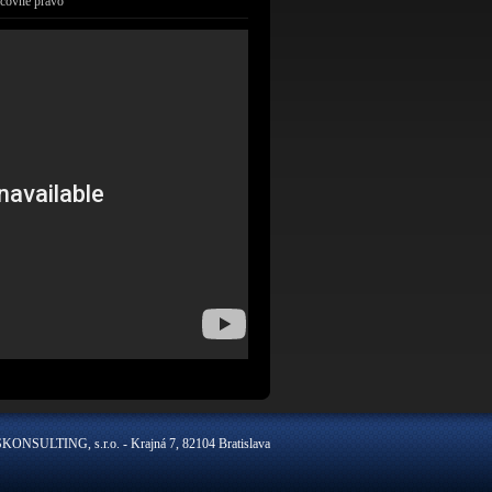
covné právo
ONSULTING, s.r.o. - Krajná 7, 82104 Bratislava