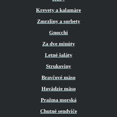
Krevety a kalamáre
Zmrzliny a sorbety
Gnocchi
Za dve minúty
Letné šaláty
Strukoviny
Bravčové mäso
Hovädzie mäso
Pražma morská
Chutné sendviče