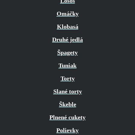
Losos
Omáčky
Klobasá
Druhé jedlá
Špagety
Tuniak
Torty
Slané torty
Škeble
Plnené cukety
Polievky