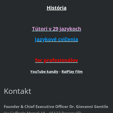
História
Tútori v 29 jazykoch
Jazykové cvičenia
for profesionálov
YouTube kanály
-
RaiPlay Film
Kontakt
Founder & Chief Executive Officer Dr. Giovanni Gentile
Via Goffredo Mameli 18 – 65123 Pescara (IT)