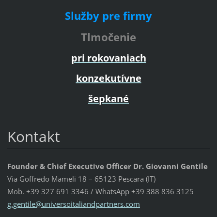
Služby pre firmy
Tlmočenie
pri rokovaniach
konzekutívne
šepkané
Kontakt
Founder & Chief Executive Officer Dr. Giovanni Gentile
Via Goffredo Mameli 18 – 65123 Pescara (IT)
Mob. +39 327 691 3346 / WhatsApp +39 388 836 3125
g.gentil
e@univer
soitalia
ndpartne
rs.com