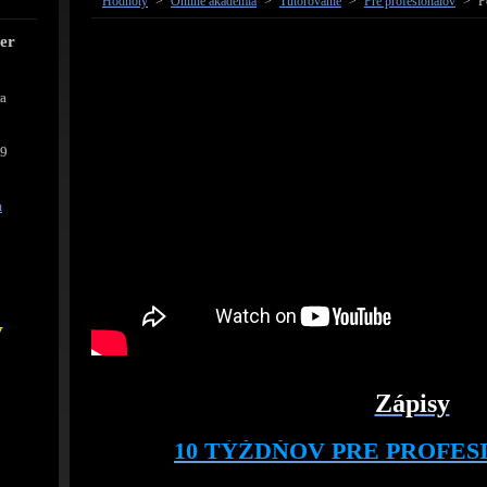
Hodnoty
>
Online akadémia
>
Tútorovanie
>
Pre profesionálov
>
P
cer
ra
39
m
V
Zápisy
10 TÝŽDŇOV PRE PROFESI