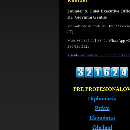
Kontakt
Founder & Chief Executive Offi
Dr. Giovanni Gentile
Via Goffredo Mameli 18 – 65123 Pesca
(IT)
Mob. +39 327 691 3346 / WhatsApp +
388 836 3125
g.gentil
e@univer
soitalia
ndpartne
rs.co
PRE PROFESIONÁLO
Diplomacia
Právo
Ekonómia
Obchod