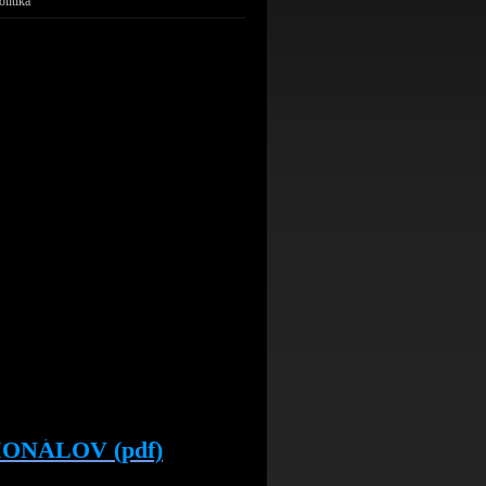
olitika
ONÁLOV (pdf)