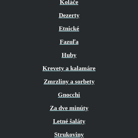
Koláče
Dezerty
Etnické
Fazuľa
Huby
Krevety a kalamáre
Zmrzliny a sorbety
Gnocchi
Za dve minúty
Letné šaláty
Strukoviny