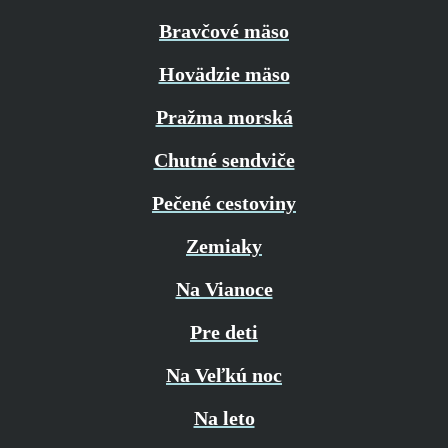
Bravčové mäso
Hovädzie mäso
Pražma morská
Chutné sendviče
Pečené cestoviny
Zemiaky
Na Vianoce
Pre deti
Na Veľkú noc
Na leto