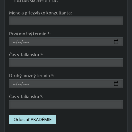
ITALIANSKONSULTING
Meno a priezvisko konzultanta:
Prvý možný termín *:
Čas v Taliansku *:
Druhý možný termín *:
Čas v Taliansku *: