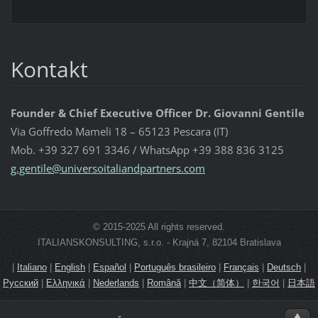
Kontakt
Founder & Chief Executive Officer Dr. Giovanni Gentile
Via Goffredo Mameli 18 – 65123 Pescara (IT)
Mob. +39 327 691 3346 / WhatsApp +39 388 836 3125
g.gentil
e@univer
soitalia
ndpartne
rs.com
© 2015-2025 All rights reserved.
ITALIANSKONSULTING, s.r.o. - Krajná 7, 82104 Bratislava
|
Italiano
|
English
|
Español
|
Português brasileiro
|
Français
|
Deutsch
|
Русский
|
Ελληνικά
|
Nederlands
|
Română
|
中文（简体）
|
한국어
|
日本語