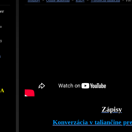
Hodnoty
>
Online akadémia
>
Kurzy
>
Všeobecná taliančina
>
Pre 
cer
ra
39
m
NA
Zápisy
Konverzácia v taliančine pre