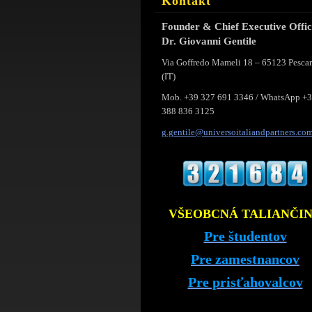
Kontakt
Founder & Chief Executive Offi
Dr. Giovanni Gentile
Via Goffredo Mameli 18 – 65123 Pesca
(IT)
Mob. +39 327 691 3346 / WhatsApp +
388 836 3125
g.gentil
e@univer
soitalia
ndpartne
rs.co
VŠEOBCNÁ TALIANČI
Pre študentov
Pre zamestnancov
Pre prisťahovalcov