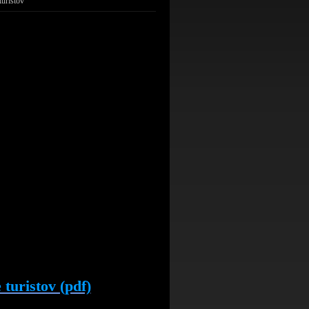
turistov
 turistov (pdf)